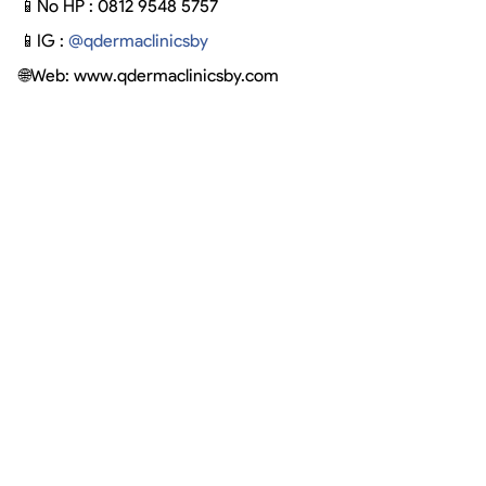
📱No HP : 0812 9548 5757
📱IG : 
@qdermaclinicsby
🌐Web: 
www.qdermaclinicsby.com
Atau datang ke klinik kami di alamat 
berikut:
📍 Alamat: Ruko Bukit Darmo Golf R 
no.9, Surabaya, 60226
#qdermaclinic
#qdermaclinicsby
#klinik
surabaya
#klinikkecantikan
#Tuberkulosis
#TBC
#
pencegahanTuberkulosis 
#gejalaTBC
Recent Posts
See All