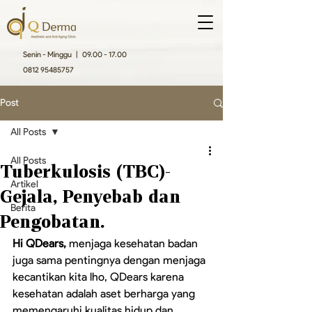
Senin - Minggu |
09.00 - 17.00
0812 95485757
Post
All Posts
All Posts
Tuberkulosis (TBC)-
Artikel
Gejala, Penyebab dan
Berita
Pengobatan.
Hi QDears, 
menjaga kesehatan badan 
juga sama pentingnya dengan menjaga 
kecantikan kita lho, QDears karena 
kesehatan adalah aset berharga yang 
memengaruhi kualitas hidup dan 