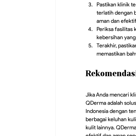
Pastikan klinik 
terlatih dengan 
aman dan efektif
Periksa fasilit
kebersihan yang 
Terakhir, pasti
memastikan bahw
Rekomendasi
Jika Anda mencari kl
QDerma adalah solusi
Indonesia dengan ten
berbagai keluhan kuli
kulit lainnya. QDerm
efektif dan aman seper