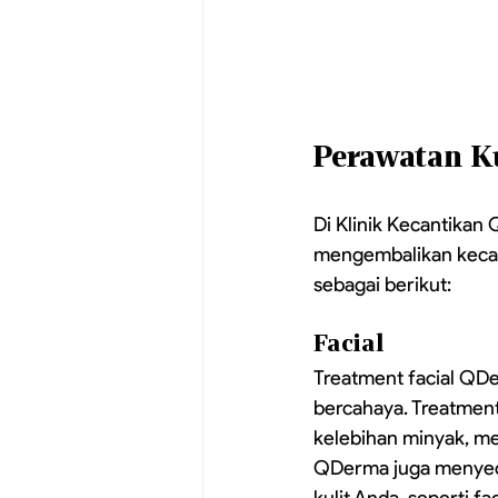
Perawatan K
Di Klinik Kecantikan 
mengembalikan kecant
sebagai berikut:
Facial
Treatment facial QDe
bercahaya. Treatmen
kelebihan minyak, mer
QDerma juga menyedi
kulit Anda, seperti f