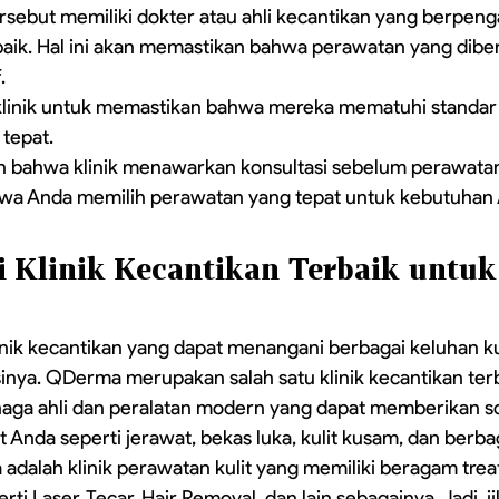
tersebut memiliki dokter atau ahli kecantikan yang berpen
baik. Hal ini akan memastikan bahwa perawatan yang diber
.
as klinik untuk memastikan bahwa mereka mematuhi standa
tepat.
kan bahwa klinik menawarkan konsultasi sebelum perawata
a Anda memilih perawatan yang tepat untuk kebutuhan 
 Klinik Kecantikan Terbaik untu
inik kecantikan yang dapat menangani berbagai keluhan ku
nya. QDerma merupakan salah satu klinik kecantikan terb
aga ahli dan peralatan modern yang dapat memberikan sol
t Anda seperti jerawat, bekas luka, kulit kusam, dan berba
a adalah klinik perawatan kulit yang memiliki beragam tre
ti Laser, Tecar, Hair Removal, dan lain sebagainya. Jadi, j