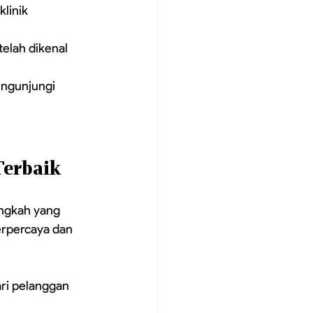
linik 
telah dikenal 
ngunjungi 
Terbaik
angkah yang 
erpercaya dan 
ari pelanggan 