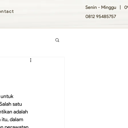
Senin - Minggu | 09
ntact
0812 95485757
 untuk 
Salah satu 
tikan adalah 
itu, dalam 
kan perawatan 