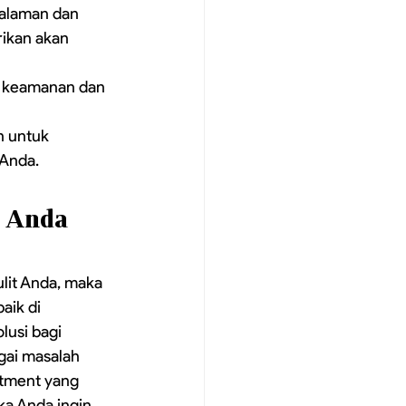
galaman dan 
ikan akan 
r keamanan dan 
n untuk 
Anda.
k Anda
lit Anda, maka 
aik di 
usi bagi 
gai masalah 
atment yang 
ika Anda ingin 