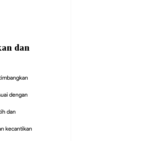
kan dan 
rtimbangkan 
suai dengan 
tih dan 
an kecantikan 