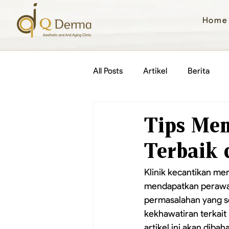
Home
All Posts
Artikel
Berita
Tips Mem
Terbaik 
Klinik kecantikan me
mendapatkan perawatan
permasalahan yang se
kekhawatiran terkait 
artikel ini akan diba