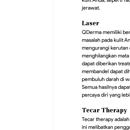
jerawat. 
Laser
QDerma memiliki ber
masalah pada kulit A
mengurangi kerutan da
menghilangkan mata p
dapat diberikan treat
membandel dapat dihil
pembuluh darah di waj
Semua hasilnya dapat
percaya diri yang le
Tecar Therapy
Tecar therapy adalah 
ini melibatkan peng