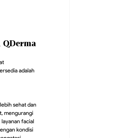
an QDerma
at 
ersedia adalah 
lebih sehat dan 
t, mengurangi 
layanan facial 
engan kondisi 
mengatasi 