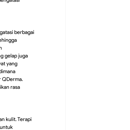
atasi berbagai 
ehingga 
m 
g gelap juga 
wat yang 
 dimana 
er QDerma. 
ikan rasa 
 kulit. Terapi 
untuk 